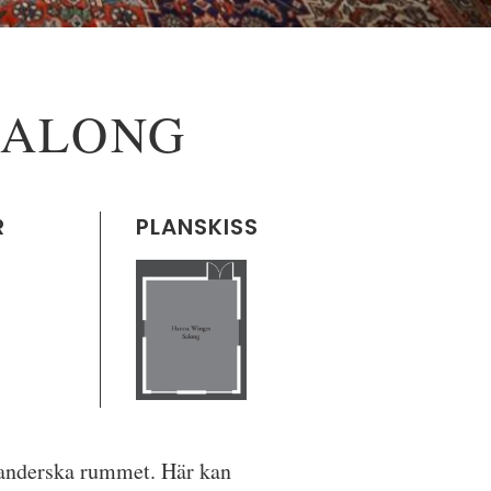
SALONG
R
PLANSKISS
anderska rummet
. Här kan