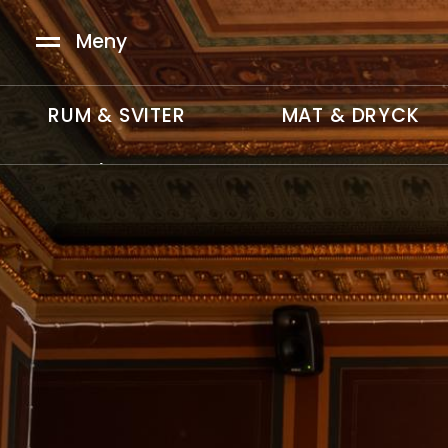
Hoppa till huvudinnehåll
Meny
RUM & SVITER
MAT & DRYCK
HUVUDMENY
ENG
/
中文