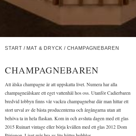
LÄNKSTIG
START
/
MAT & DRYCK
/
CHAMPAGNEBAREN
CHAMPAGNEBAREN
Att älska champagne är att uppskatta livet. Numera har alla
champagneälskare ett eget vattenhål hos oss. Utanför Cadierbaren
bredvid lobbyn finns vår vackra champagnebar där man hittar ett
stort urval av de bästa producenterna och årgångarna utan att
behöva ta in hela flaskan. Kom in och avsluta dagen med ett glas
2015 Ruinart vintage eller börja kvällen med ett glas 2012 Dom
Pérignon. Livet mår bra av lite bättre bubblor.